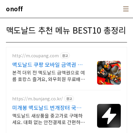
본문 바로가기
onoff
맥도날드 추천 메뉴 BEST10 총정리
http://m.coupang.com
광고
맥도날드 쿠팡 모바일 금액권 즉
시 사용
본격 더위 전 맥도날드 금액권으로 여
름 호캉스 즐겨요, 와우회원 무료배송
여름 활동 후 간편한 맥도날드 금액
권, 로켓배송으로 빠르게 받아보세요
https://m.bunjang.co.kr/
광고
미개봉 맥도날드 번개장터 국내
최대 브랜드 중고거래
맥도날드 새상품을 중고가로 구매하
세요. 대화 없는 안전결제로 간편하
게! 전국 각지에서 올라오는 전국구