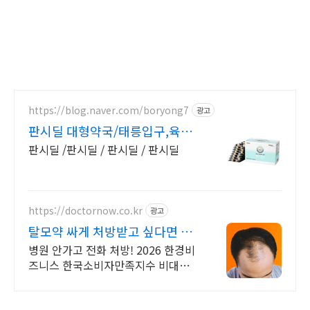
https://blog.naver.com/boryong7
광고
판시딜 대형약국/태릉입구,육사
근처
판시딜 /판시딜 / 판시딜 / 판시딜
https://doctornow.co.kr
광고
탈모약 싸게 처방받고 싶다면 1
개월 약값 3,900원~
병원 안가고 전화 처방! 2026 한경비
즈니스 한국소비자만족지수 비대면
진료앱 1위 탈모약 1알 383원부터!