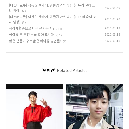
[미스터트롯] 정동원 팬카페, 팬클럽 가입방법!(+ 누가 울어 노
2020.03.20
래 영상)
(2)
[미스터트롯] 이찬원 팬카페, 팬클럽 가입방법!(+ 18세 순이 노
2020.03.20
래 영상)
(2)
급성패혈증으로 배우 문지윤 사망.
2020.03.19
(4)
아이유 책 추천 목록 알아봅시다!
2020.03.18
(11)
많은 분들이 위로받은 아이유 명언들!
2020.03.18
(1)
'연예인'
Related Articles